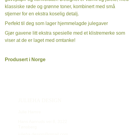
klassiske røde og grønne toner, kombinert med små
stjerner for en ekstra koselig detalj.
Perfekt til deg som lager hjemmelagde julegaver
Gjør gavene litt ekstra spesielle med et klistremerke som
viser at de er laget med omtanke!
Produsert i Norge
JULIEHA DESIGN
Julie Hamre
Hans Aanruds vei 8, 3122 
Tønsberg
julieha.design@gmail.com