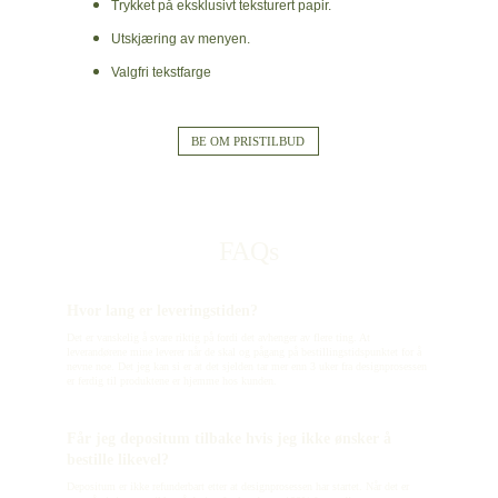
Trykket på eksklusivt teksturert papir.
Utskjæring av menyen.
Valgfri tekstfarge
BE OM PRISTILBUD
FAQs
Hvor lang er leveringstiden?
Det er vanskelig å svare riktig på fordi det avhenger av flere ting. At 
leverandørene mine leverer når de skal og pågang på bestillingstidspunktet for å 
nevne noe. Det jeg kan si er at det sjelden tar mer enn 3 uker fra designprosessen 
er ferdig til produktene er hjemme hos kunden.
Får jeg depositum tilbake hvis jeg ikke ønsker å 
bestille likevel?
Depositum er ikke refunderbart etter at designprosessen har startet. Når det er 