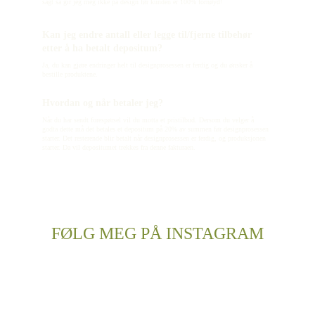
sagt så gir jeg meg ikke på design før kunden er 100% fornøyd!
Kan jeg endre antall eller legge til/fjerne tilbehør 
etter å ha betalt depositum?
Ja, du kan gjøre endringer helt til designprosessen er ferdig og du ønsker å 
bestille produktene.
Hvordan og når betaler jeg?
Når du har sendt forespørsel vil du motta et pristilbud. Dersom du velger å 
godta dette må det betales et depositum på 20% av summen før designprosessen 
starter. Det resterende blir betalt når designprosessen er ferdig, og produksjonen 
starter. Da vil depositumet trekkes fra denne fakturaen.
FØLG MEG PÅ INSTAGRAM